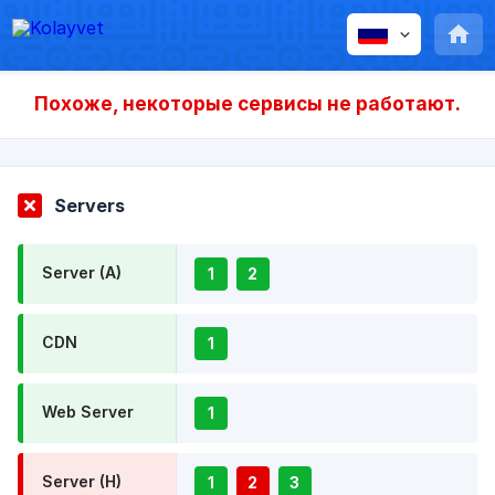
Похоже, некоторые сервисы не работают.
Servers
Server (A)
1
2
CDN
1
Web Server
1
Server (H)
1
2
3