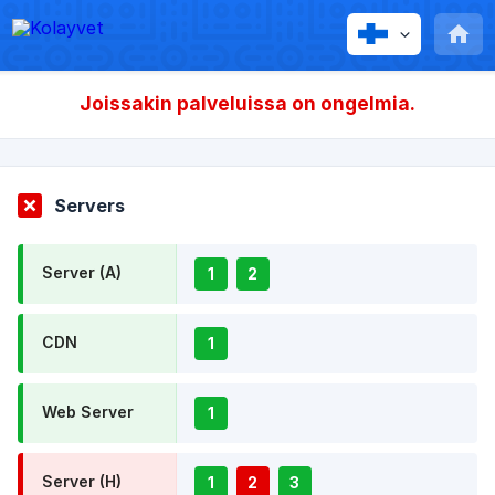
Joissakin palveluissa on ongelmia.
Servers
Server (A)
1
2
CDN
1
Web Server
1
Server (H)
1
2
3