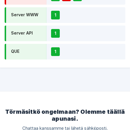
Server WWW
1
Server API
1
QUE
1
Törmäsitkö ongelmaan? Olemme täällä
apunasi.
Chattaa kanssamme tai lähetä sähköposti.